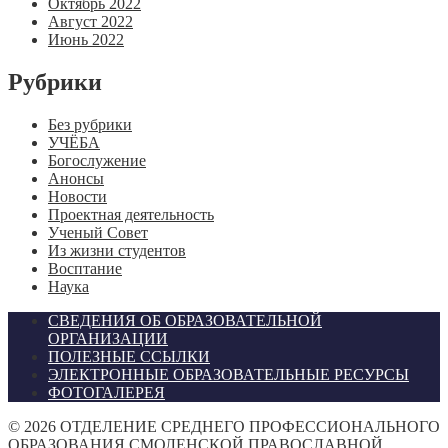
Октябрь 2022
Август 2022
Июнь 2022
Рубрики
Без рубрики
УЧЁБА
Богослужение
Анонсы
Новости
Проектная деятельность
Ученый Совет
Из жизни студентов
Восптание
Наука
СВЕДЕНИЯ ОБ ОБРАЗОВАТЕЛЬНОЙ
ОРГАНИЗАЦИИ
ПОЛЕЗНЫЕ ССЫЛКИ
ЭЛЕКТРОННЫЕ ОБРАЗОВАТЕЛЬНЫЕ РЕСУРСЫ
ФОТОГАЛЕРЕЯ
©
2026
ОТДЕЛЕНИЕ СРЕДНЕГО ПРОФЕССИОНАЛЬНОГО
ОБРАЗОВАНИЯ СМОЛЕНСКОЙ ПРАВОСЛАВНОЙ