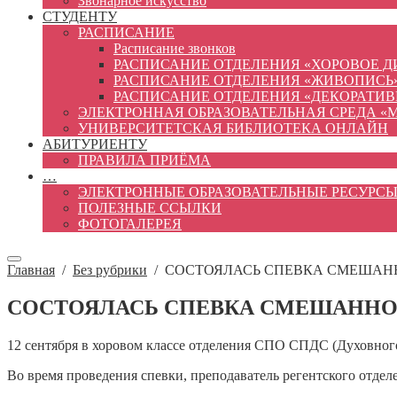
Звонарное искусство
СТУДЕНТУ
РАСПИСАНИЕ
Расписание звонков
РАСПИСАНИЕ ОТДЕЛЕНИЯ «ХОРОВОЕ 
РАСПИСАНИЕ ОТДЕЛЕНИЯ «ЖИВОПИСЬ
РАСПИСАНИЕ ОТДЕЛЕНИЯ «ДЕКОРАТИ
ЭЛЕКТРОННАЯ ОБРАЗОВАТЕЛЬНАЯ СРЕДА «
УНИВЕРСИТЕТСКАЯ БИБЛИОТЕКА ОНЛАЙН
АБИТУРИЕНТУ
ПРАВИЛА ПРИЁМА
…
ЭЛЕКТРОННЫЕ ОБРАЗОВАТЕЛЬНЫЕ РЕСУРС
ПОЛЕЗНЫЕ ССЫЛКИ
ФОТОГАЛЕРЕЯ
Главная
/
Без рубрики
/
СОСТОЯЛАСЬ СПЕВКА СМЕШАН
СОСТОЯЛАСЬ СПЕВКА СМЕШАННО
12 сентября в хоровом классе отделения СПО СПДС (Духовного
Во время проведения спевки, преподаватель регентского отде