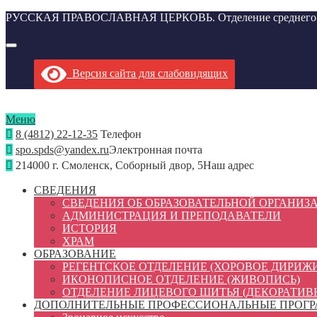
РУССКАЯ ПРАВОСЛАВНАЯ ЦЕРКОВЬ. Отделение среднего проф
Версия сайта для слабовидящих
Меню
8 (4812) 22-12-35
Телефон
spo.spds@yandex.ru
Электронная почта
214000 г. Смоленск, Соборный двор, 5
Наш адрес
СВЕДЕНИЯ
СВЕДЕНИЯ ОБ ОБРАЗОВАТЕЛЬНОЙ ОРГАНИЗ
АДМИНИСТРАЦИЯ И ПРЕПОДАВАТЕЛИ
ИСТОРИЯ
ХРАМ
ОБРАЗОВАНИЕ
РЕГЕНТСКОЕ ОТДЕЛЕНИЕ (ХОРОВОЕ ДИРИЖ
ИКОНОПИСНОЕ ОТДЕЛЕНИЕ (ЖИВОПИСЬ)
ОТДЕЛЕНИЕ ЛИЦЕВОГО ШИТЬЯ (ДЕКОРАТИВ
ДОПОЛНИТЕЛЬНЫЕ ПРОФЕССИОНАЛЬНЫЕ ПРОГ