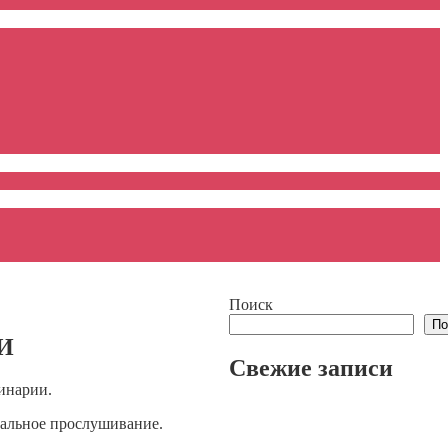
Поиск
По
И
Свежие записи
инарии.
кальное прослушивание.