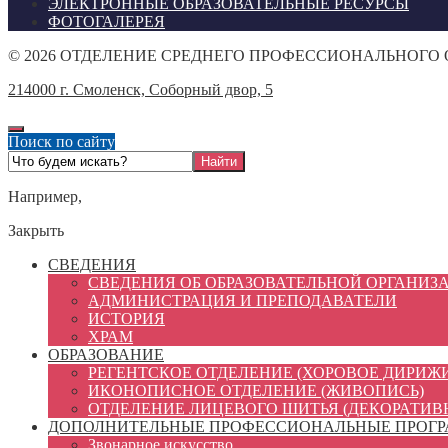
ЭЛЕКТРОННЫЕ ОБРАЗОВАТЕЛЬНЫЕ РЕСУРСЫ
ФОТОГАЛЕРЕЯ
©
2026
ОТДЕЛЕНИЕ СРЕДНЕГО ПРОФЕССИОНАЛЬНОГО
214000 г. Смоленск, Соборный двор, 5
Поиск по сайту
Например,
Закрыть
СВЕДЕНИЯ
СВЕДЕНИЯ ОБ ОБРАЗОВАТЕЛЬНОЙ ОРГАНИЗ
АДМИНИСТРАЦИЯ И ПРЕПОДАВАТЕЛИ
ИСТОРИЯ
ХРАМ
ОБРАЗОВАНИЕ
РЕГЕНТСКОЕ ОТДЕЛЕНИЕ (ХОРОВОЕ ДИРИЖ
ИКОНОПИСНОЕ ОТДЕЛЕНИЕ (ЖИВОПИСЬ)
ОТДЕЛЕНИЕ ЛИЦЕВОГО ШИТЬЯ (ДЕКОРАТИВ
ДОПОЛНИТЕЛЬНЫЕ ПРОФЕССИОНАЛЬНЫЕ ПРОГ
Звонарное искусство