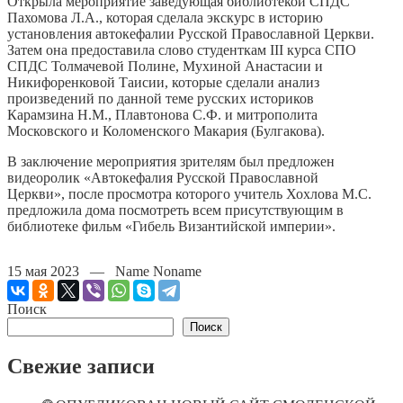
Открыла мероприятие заведующая библиотекой СПДС
Пахомова Л.А., которая сделала экскурс в историю
установления автокефалии Русской Православной Церкви.
Затем она предоставила слово студенткам III курса СПО
СПДС Толмачевой Полине, Мухиной Анастасии и
Никифоренковой Таисии, которые сделали анализ
произведений по данной теме русских историков
Карамзина Н.М., Плавтонова С.Ф. и митрополита
Московского и Коломенского Макария (Булгакова).
В заключение мероприятия зрителям был предложен
видеоролик «Автокефалия Русской Православной
Церкви», после просмотра которого учитель Хохлова М.С.
предложила дома посмотреть всем присутствующим в
библиотеке фильм «Гибель Византийской империи».
15 мая 2023 — Name Noname
Поиск
Поиск
Свежие записи