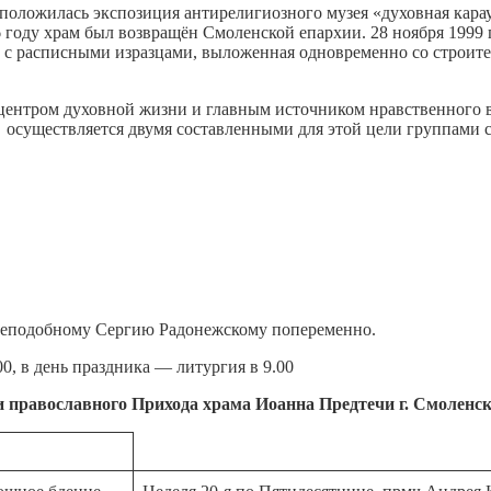
сположилась экспозиция антирелигиозного музея «духовная кара
 году храм был возвращён Смоленской епархии. 28 ноября 1999 
ь с расписными изразцами, выложенная одновременно со строите
я центром духовной жизни и главным источником нравственного
осуществляется двумя составленными для этой цели группами с
Преподобному Сергию Радонежскому попеременно.
, в день праздника — литургия в 9.00
и
православного
Прихода
храма
Иоанна
Предтечи
г
.
Смоленс