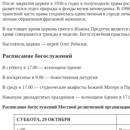
После закрытия церкви в 1930-х годах в полуподвале храма ра
разместился отдел природы и фонды музея-заповедника. В 1996
трапезной части храма сохранилась единственная в городе печ
лепные обрамления фресковой живописи.
В настоящее время церковь святого Иоанна Предтечи являетс
храме совершаются трижды в неделю. Богослужебная практика 
Настоятель церкви — иерей Олег Ребизов.
Расписание богослужений
В субботу в 17.00 — всенощное бдение
В воскресенье в 9.00 — божественная литургия
В среду в 17.00 — студенческие акафисты Божией Матери и 
Накануне двунадесятых праздников — всенощное бдение в 17.00
Расписание
богослужений
Местной
религиозной
организаци
СУББОТА
,
29
ОКТЯБРЯ
00