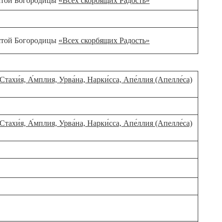
вятой Богородицы
«Всех скорбящих Радость»
вятой Богородицы
«Всех скорбящих Радость»
Стахи́я, А́мплия, Урва́на, Нарки́сса, Апе́ллия (Апелле́са)
Стахи́я, А́мплия, Урва́на, Нарки́сса, Апе́ллия (Апелле́са)