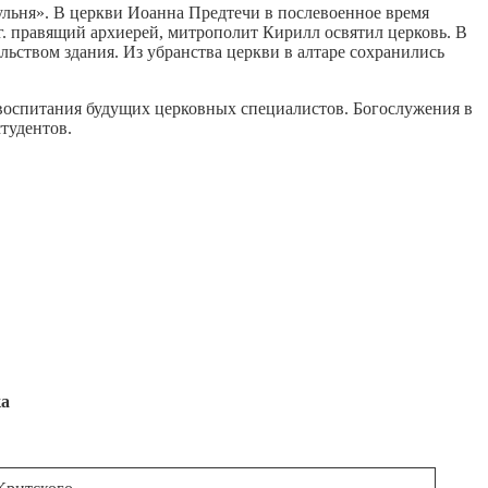
ульня». В церкви Иоанна Предтечи в послевоенное время
г. правящий архиерей, митрополит Кирилл освятил церковь. В
льством здания. Из убранства церкви в алтаре сохранились
 воспитания будущих церковных специалистов. Богослужения в
тудентов.
ка