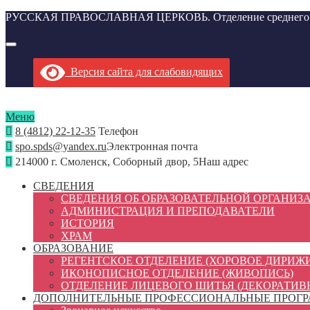
РУССКАЯ ПРАВОСЛАВНАЯ ЦЕРКОВЬ. Отделение среднего проф
Версия сайта для слабовидящих
Меню
8 (4812) 22-12-35
Телефон
spo.spds@yandex.ru
Электронная почта
214000 г. Смоленск, Соборный двор, 5
Наш адрес
СВЕДЕНИЯ
СВЕДЕНИЯ ОБ ОБРАЗОВАТЕЛЬНОЙ ОРГАНИЗ
АДМИНИСТРАЦИЯ И ПРЕПОДАВАТЕЛИ
ИСТОРИЯ
ХРАМ
ОБРАЗОВАНИЕ
РЕГЕНТСКОЕ ОТДЕЛЕНИЕ (ХОРОВОЕ ДИРИЖ
ИКОНОПИСНОЕ ОТДЕЛЕНИЕ (ЖИВОПИСЬ)
ОТДЕЛЕНИЕ ЛИЦЕВОГО ШИТЬЯ (ДЕКОРАТИВ
ДОПОЛНИТЕЛЬНЫЕ ПРОФЕССИОНАЛЬНЫЕ ПРОГ