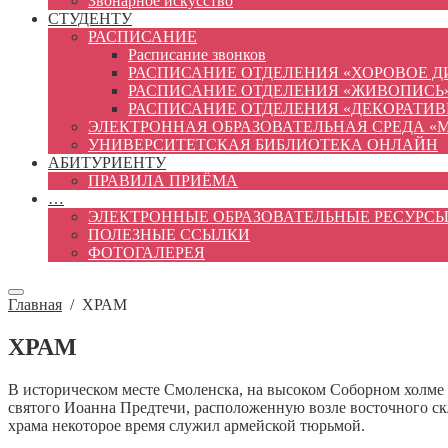
Звонарное искусство
СТУДЕНТУ
РАСПИСАНИЕ
Расписание звонков
РАСПИСАНИЕ ОТДЕЛЕНИЯ «ХОРОВОЕ 
РАСПИСАНИЕ ОТДЕЛЕНИЯ «ЖИВОПИСЬ
РАСПИСАНИЕ ОТДЕЛЕНИЯ «ДЕКОРАТИ
ЭЛЕКТРОННАЯ ОБРАЗОВАТЕЛЬНАЯ СРЕДА «
УНИВЕРСИТЕТСКАЯ БИБЛИОТЕКА ОНЛАЙН
АБИТУРИЕНТУ
ПРАВИЛА ПРИЁМА
…
ЭЛЕКТРОННЫЕ ОБРАЗОВАТЕЛЬНЫЕ РЕСУРС
ПОЛЕЗНЫЕ ССЫЛКИ
ФОТОГАЛЕРЕЯ
Главная
/
ХРАМ
ХРАМ
В историческом месте Смоленска, на высоком Соборном холме
святого Иоанна Предтечи, расположенную возле восточного скл
храма некоторое время служил армейской тюрьмой.