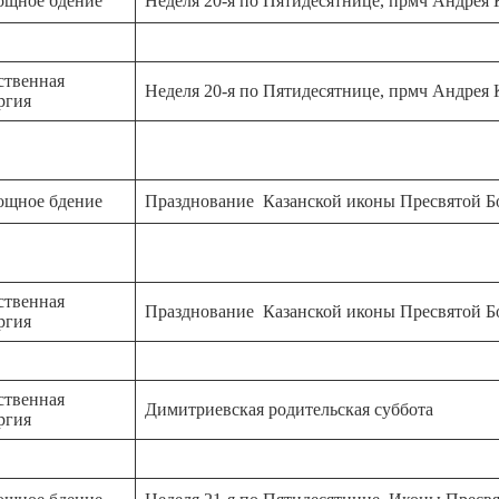
ощное бдение
Неделя 20-я по Пятидесятнице, прмч Андрея 
ственная
Неделя 20-я по Пятидесятнице, прмч Андрея 
ргия
ощное бдение
Празднование Казанской иконы Пресвятой 
ственная
Празднование Казанской иконы Пресвятой 
ргия
ственная
Димитриевская родительская суббота
ргия