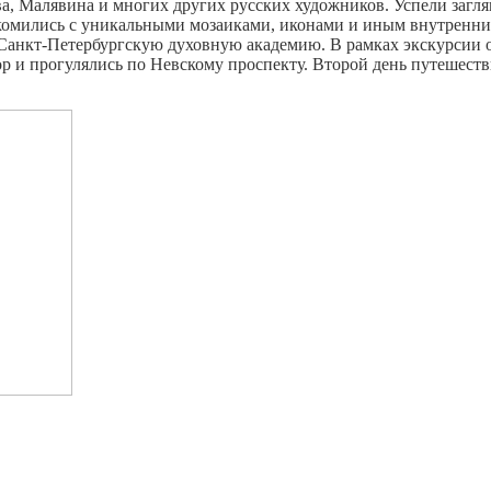
а, Малявина и многих других русских художников. Успели загля
акомились с уникальными мозаиками, иконами и иным внутренни
анкт-Петербургскую духовную академию. В рамках экскурсии о
р и прогулялись по Невскому проспекту. Второй день путешес