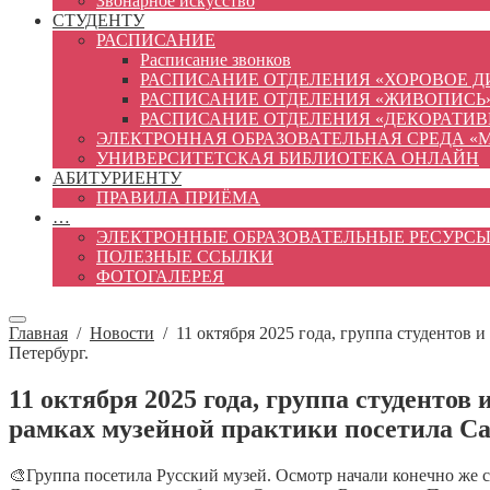
Звонарное искусство
СТУДЕНТУ
РАСПИСАНИЕ
Расписание звонков
РАСПИСАНИЕ ОТДЕЛЕНИЯ «ХОРОВОЕ 
РАСПИСАНИЕ ОТДЕЛЕНИЯ «ЖИВОПИСЬ
РАСПИСАНИЕ ОТДЕЛЕНИЯ «ДЕКОРАТИ
ЭЛЕКТРОННАЯ ОБРАЗОВАТЕЛЬНАЯ СРЕДА «
УНИВЕРСИТЕТСКАЯ БИБЛИОТЕКА ОНЛАЙН
АБИТУРИЕНТУ
ПРАВИЛА ПРИЁМА
…
ЭЛЕКТРОННЫЕ ОБРАЗОВАТЕЛЬНЫЕ РЕСУРС
ПОЛЕЗНЫЕ ССЫЛКИ
ФОТОГАЛЕРЕЯ
Главная
/
Новости
/
11 октября 2025 года, группа студентов
Петербург.
11 октября 2025 года, группа студенто
рамках музейной практики посетила Са
🎨Группа посетила Русский музей. Осмотр начали конечно же с