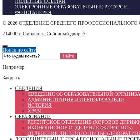
ПОЛЕЗНЫЕ ССЫЛКИ
ЭЛЕКТРОННЫЕ ОБРАЗОВАТЕЛЬНЫЕ РЕСУРСЫ
ФОТОГАЛЕРЕЯ
©
2026
ОТДЕЛЕНИЕ СРЕДНЕГО ПРОФЕССИОНАЛЬНОГО
214000 г. Смоленск, Соборный двор, 5
Поиск по сайту
Например,
Закрыть
СВЕДЕНИЯ
СВЕДЕНИЯ ОБ ОБРАЗОВАТЕЛЬНОЙ ОРГАНИЗ
АДМИНИСТРАЦИЯ И ПРЕПОДАВАТЕЛИ
ИСТОРИЯ
ХРАМ
ОБРАЗОВАНИЕ
РЕГЕНТСКОЕ ОТДЕЛЕНИЕ (ХОРОВОЕ ДИРИЖ
ИКОНОПИСНОЕ ОТДЕЛЕНИЕ (ЖИВОПИСЬ)
ОТДЕЛЕНИЕ ЛИЦЕВОГО ШИТЬЯ (ДЕКОРАТИВ
ДОПОЛНИТЕЛЬНЫЕ ПРОФЕССИОНАЛЬНЫЕ ПРОГ