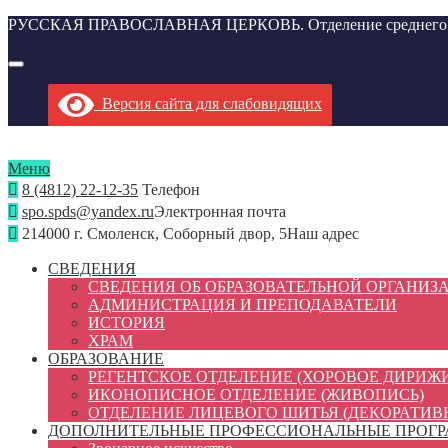
РУССКАЯ ПРАВОСЛАВНАЯ ЦЕРКОВЬ. Отделение среднего проф
Версия сайта для слабовидящих
Меню
8 (4812) 22-12-35
Телефон
spo.spds@yandex.ru
Электронная почта
214000 г. Смоленск, Соборный двор, 5
Наш адрес
СВЕДЕНИЯ
СВЕДЕНИЯ ОБ ОБРАЗОВАТЕЛЬНОЙ ОРГАНИЗ
АДМИНИСТРАЦИЯ И ПРЕПОДАВАТЕЛИ
ИСТОРИЯ
ХРАМ
ОБРАЗОВАНИЕ
РЕГЕНТСКОЕ ОТДЕЛЕНИЕ (ХОРОВОЕ ДИРИЖ
ИКОНОПИСНОЕ ОТДЕЛЕНИЕ (ЖИВОПИСЬ)
ОТДЕЛЕНИЕ ЛИЦЕВОГО ШИТЬЯ (ДЕКОРАТИВ
ДОПОЛНИТЕЛЬНЫЕ ПРОФЕССИОНАЛЬНЫЕ ПРОГ